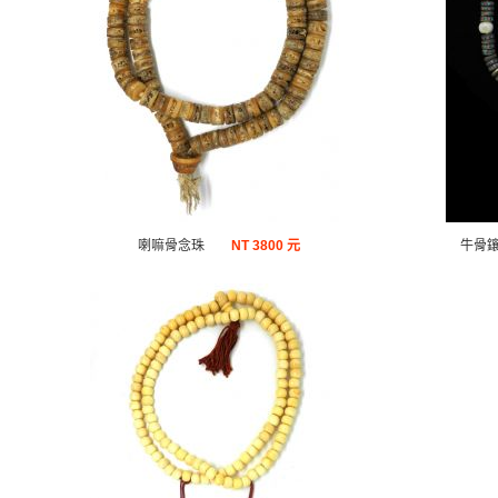
喇嘛骨念珠
NT
3800 元
牛骨鑲