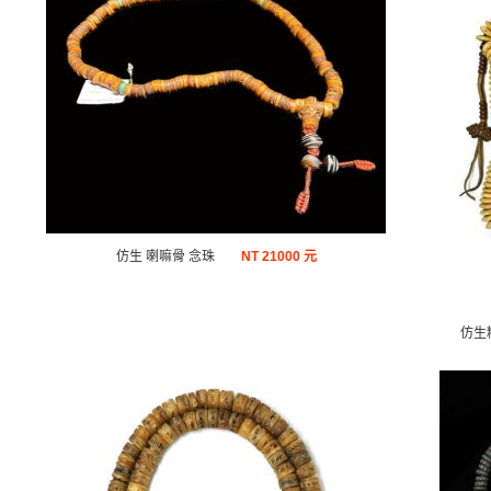
仿生 喇嘛骨 念珠
NT
21000 元
仿生