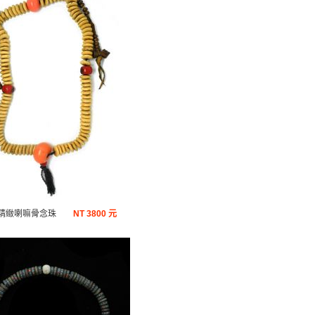
精緻喇嘛骨念珠
NT
3800 元