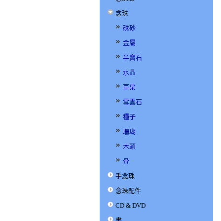
念珠
硃砂
金屬
半寶石
水晶
車渠
雪雲石
種子
珊瑚
木頭
骨
手念珠
念珠配件
CD & DVD
書