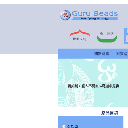
關於財寶
財寶產
舌如劍，殺人不見血!--釋迦牟尼佛
產品目錄
念珠袋