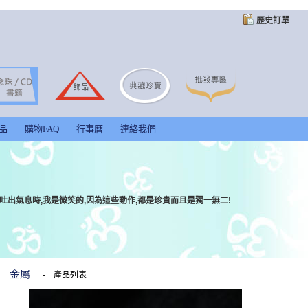
歷史訂單
品
購物FAQ
行事曆
連絡我們
吐出氣息時,我是微笑的,因為這些動作,都是珍貴而且是獨一無二!
金屬
-
產品列表