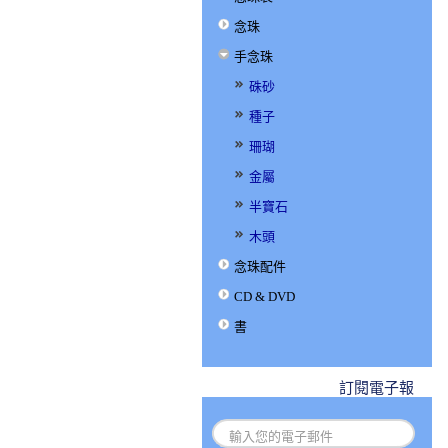
念珠
手念珠
硃砂
種子
珊瑚
金屬
半寶石
木頭
念珠配件
CD & DVD
書
訂閱電子報