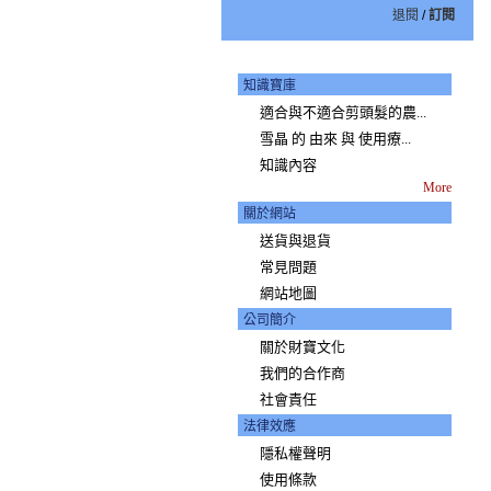
退閱
/
訂閱
知識寶庫
適合與不適合剪頭髮的農...
雪晶 的 由來 與 使用療...
知識內容
More
關於網站
送貨與退貨
常見問題
網站地圖
公司簡介
關於財寶文化
我們的合作商
社會責任
法律效應
隱私權聲明
使用條款