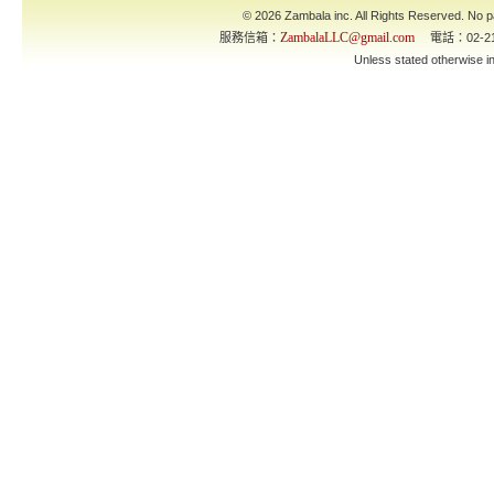
© 2026 Zambala inc. All Rights Reserved. No pa
ZambalaLLC@gmail.com
服務信箱：
電話：02-21
Unless stated otherwise 