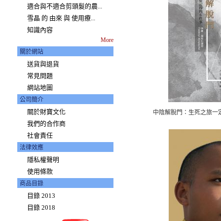
適合與不適合剪頭髮的農...
雪晶 的 由來 與 使用療...
知識內容
More
關於網站
送貨與退貨
常見問題
網站地圖
公司簡介
關於財寶文化
中陰解脫門：生死之旅一
我們的合作商
社會責任
法律效應
隱私權聲明
使用條款
商品目錄
目錄 2013
目錄 2018