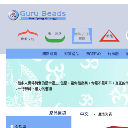
關於財寶
財寶產品
購物FAQ
行事曆
“很多人覺得興奮的是幸福......但是，當你很高興，你是不是和平。真正的
- 一行禪師，權力的藝術
產品目錄
中文
-
產品列表
念珠袋