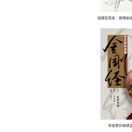
鍛鍊智慧身：藏傳瑜
尊者教你讀通