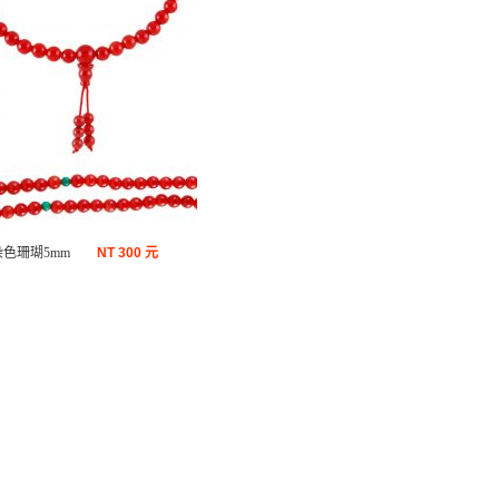
染色珊瑚5mm
NT
300 元