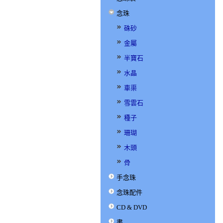
念珠
硃砂
金屬
半寶石
水晶
車渠
雪雲石
種子
珊瑚
木頭
骨
手念珠
念珠配件
CD & DVD
書