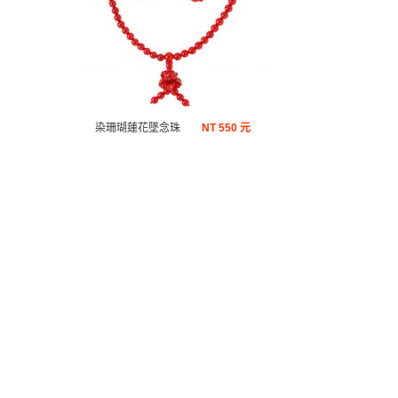
染珊瑚蓮花墜念珠
NT
550 元