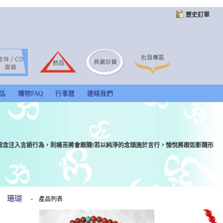
歷史訂單
品
購物FAQ
行事曆
連絡我們
惡念注入言語行為，則痛苦將會跟隨!若以純淨的念頭施於言行，愉悅將跟如影隨形
珊瑚
-
產品列表