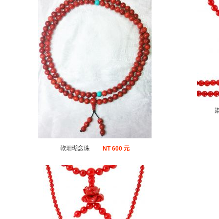
軟珊瑚念珠
NT
600 元