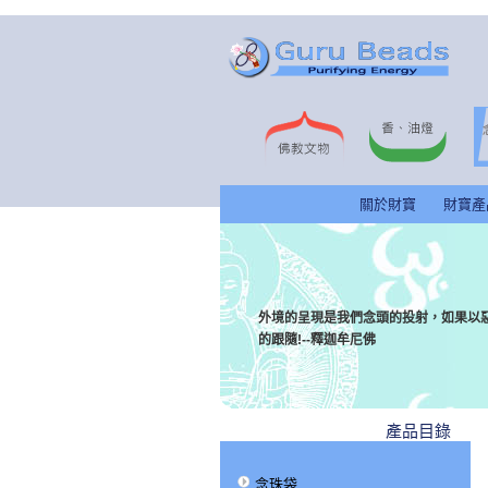
關於財寶
財寶產
外境的呈現是我們念頭的投射，如果以
的跟隨!--釋迦牟尼佛
產品目錄
念珠袋