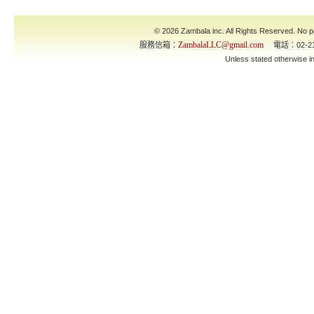
© 2026 Zambala inc. All Rights Reserved. No pa
ZambalaLLC@gmail.com
服務信箱：
電話：02-21
Unless stated otherwise 