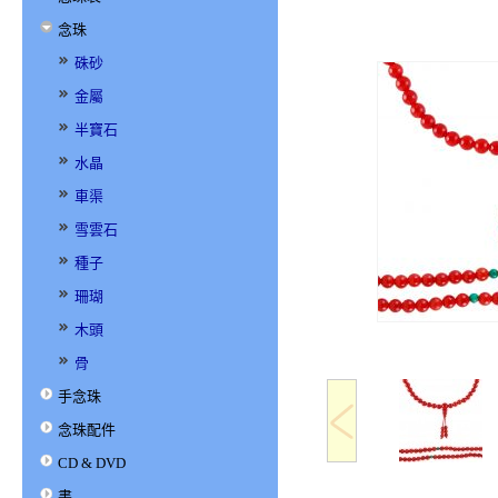
念珠
硃砂
金屬
半寶石
水晶
車渠
雪雲石
種子
珊瑚
木頭
骨
手念珠
念珠配件
CD & DVD
書