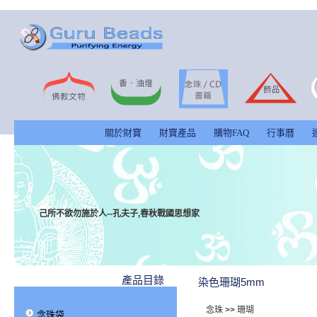
關於財寶
財寶產品
購物FAQ
行事曆
己所不欲勿施於人--孔夫子,春秋戰國思想家
產品目錄
染色珊瑚5mm
念珠
>>
珊瑚
念珠袋