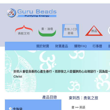
關於財寶
財寶產品
購物FAQ
行事曆
好的人會從良善的心產生善行，而邪佞之人從偏狹的心出現惡行，因為這一切都
Christ
產品目錄
東到西：勇氣之旅
書
>>
英語
念珠袋