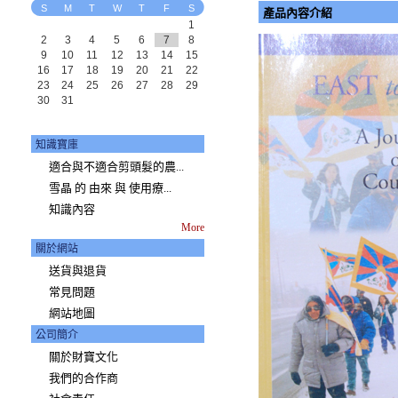
S
M
T
W
T
F
S
產品內容介紹
1
2
3
4
5
6
7
8
9
10
11
12
13
14
15
16
17
18
19
20
21
22
23
24
25
26
27
28
29
30
31
知識寶庫
適合與不適合剪頭髮的農...
雪晶 的 由來 與 使用療...
知識內容
More
關於網站
送貨與退貨
常見問題
網站地圖
公司簡介
關於財寶文化
我們的合作商