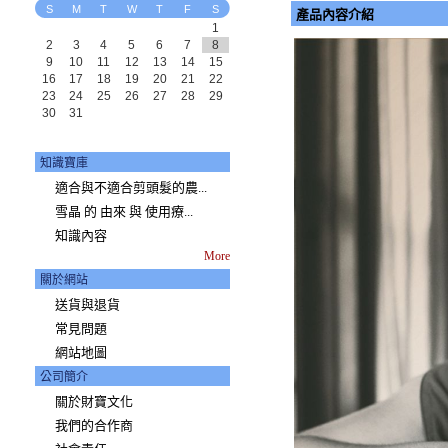
S
M
T
W
T
F
S
產品內容介紹
1
2
3
4
5
6
7
8
9
10
11
12
13
14
15
16
17
18
19
20
21
22
23
24
25
26
27
28
29
30
31
知識寶庫
適合與不適合剪頭髮的農...
雪晶 的 由來 與 使用療...
知識內容
More
關於網站
送貨與退貨
常見問題
網站地圖
公司簡介
關於財寶文化
我們的合作商