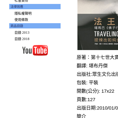
社會責任
法律效應
隱私權聲明
使用條款
商品目錄
目錄 2013
目錄 2018
原著：
第十七世大
翻譯:
堪布丹傑
出版社:眾生文化出
包裝: 平裝
開數(公分): 17x22
頁數:127
出版日期:
2010/01/
簡介