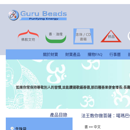
關於財寶
財寶產品
購物FAQ
行事曆
如果你常保持尊敬別人的習慣,並能讚揚歌誦善德,那四種善果便會增長:長壽,莊
產品目錄
法王教你做菩薩：噶瑪巴
書
>>
中文
念珠袋