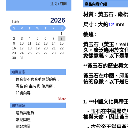
退閱
/
訂閱
產品內容介紹
材質 : 黃玉石 . 綠松
2026
Tue
尺寸 : 大約
12
mm
S
M
T
W
T
F
S
敘述 :
1
2
3
4
5
6
7
8
9
10
11
12
13
14
15
黃玉石（黃玉，Yel
16
17
18
19
20
21
22
久，廣泛應用於文
23
24
25
26
27
28
29
象徵意義。以下是
30
31
**黃玉石的歷史與文
知識寶庫
黃玉石在中國、印
適合與不適合剪頭髮的農...
佑的象徵。以下是
雪晶 的 由來 與 使用療...
知識內容
More
1. **中國文化與帝
關於網站
- 玉石在中國歷史
送貨與退貨
權與天命，因此黃
常見問題
網站地圖
- 古代帝王常用