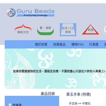
關於財寶
財寶產品
購物FAQ
行事曆
如果你要過愉快的生活，要設定目標，不要把重心只放在少許的人與事上!-
產品目錄
黃玉手串 (特價)
手念珠
>>
半寶石
念珠袋