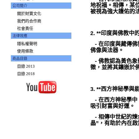
地祝福。相傳，某
公司簡介
被視為強大護佑的
關於財寶文化
我們的合作商
社會責任
2. **印度與佛教中
法律效應
- 在印度與藏傳
隱私權聲明
佛像與法器。
使用條款
商品目錄
- 佛教認為黃色
目錄 2013
徵，並將其鑲嵌於
目錄 2018
3. **西方神秘學與
- 在西方神秘學
吸引財富與好運。
- 相傳中世紀的煉
晶”，有助於內在啟