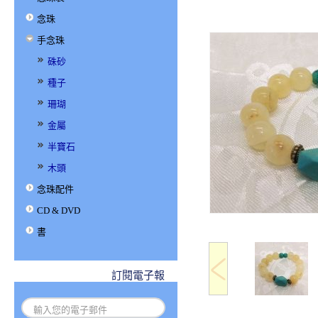
念珠
手念珠
硃砂
種子
珊瑚
金屬
半寶石
木頭
念珠配件
CD & DVD
書
訂閱電子報