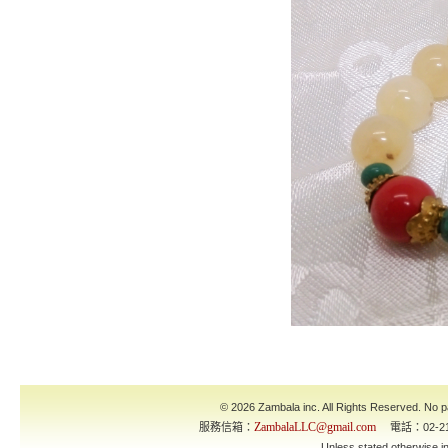
© 2026 Zambala inc. All Rights Reserved. No pa
ZambalaLLC@gmail.com
服務信箱：
電話：02-21
Unless stated otherwise 