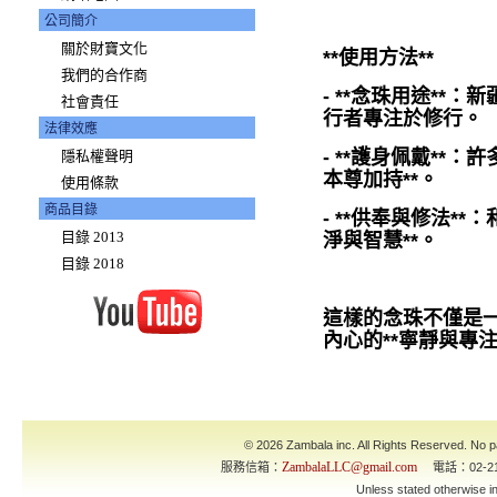
公司簡介
關於財寶文化
**使用方法**
我們的合作商
- **念珠用途**
社會責任
行者專注於修行。
法律效應
- **護身佩戴**
隱私權聲明
本尊加持**。
使用條款
商品目錄
- **供奉與修法**
目錄 2013
淨與智慧**。
目錄 2018
這樣的念珠不僅是一種
內心的**寧靜與專注
© 2026 Zambala inc. All Rights Reserved. No pa
ZambalaLLC@gmail.com
服務信箱：
電話：02-21
Unless stated otherwise 