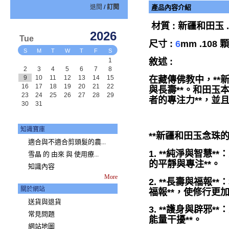
退閱
/
訂閱
產品內容介紹
材質 : 新疆和田玉 
2026
Tue
尺寸 :
6
mm .108 
S
M
T
W
T
F
S
敘述 :
1
2
3
4
5
6
7
8
9
10
11
12
13
14
15
在藏傳佛教中，**
16
17
18
19
20
21
22
與長壽**。和田玉
23
24
25
26
27
28
29
者的專注力**，並
30
31
知識寶庫
**新疆和田玉念珠的
適合與不適合剪頭髮的農...
1. **純淨與智慧
雪晶 的 由來 與 使用療...
的平靜與專注**。
知識內容
More
2. **長壽與福報
關於網站
福報**，使修行更
送貨與退貨
3. **護身與辟邪
常見問題
能量干擾**。
網站地圖