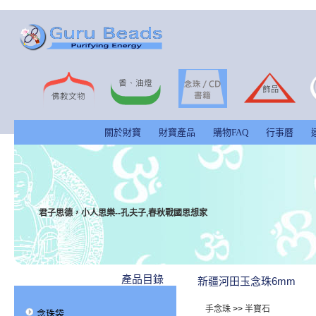
關於財寶
財寶產品
購物FAQ
行事曆
君子思德，小人思樂--孔夫子,春秋戰國思想家
產品目錄
新疆河田玉念珠6mm
手念珠
>>
半寶石
念珠袋