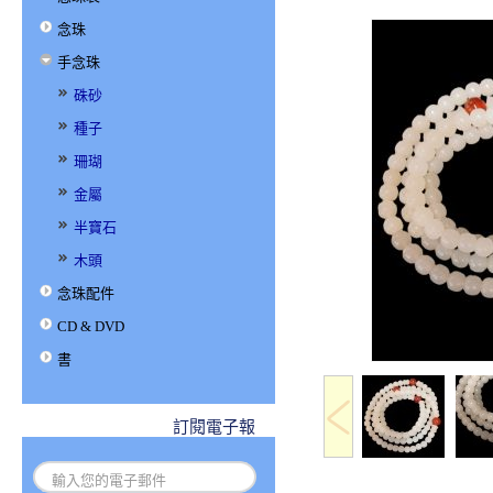
念珠
手念珠
硃砂
種子
珊瑚
金屬
半寶石
木頭
念珠配件
CD & DVD
書
訂閱電子報