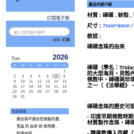
產品內容介紹
材質 : 硨磲 . 蚌殼 
訂閱電子報
尺寸 :
7mm*4mm /
敘述 :
退閱
/
訂閱
硨磲念珠的由來
2026
Tue
S
M
T
W
T
F
S
硨磲（學名：Trid
1
的大型海貝，貝殼
2
3
4
5
6
7
8
佛教中，硨磲與珍
9
10
11
12
13
14
15
之一（《法華經》
16
17
18
19
20
21
22
23
24
25
26
27
28
29
30
31
硨磲念珠的歷史可
知識寶庫
- 印度早期佛教時
適合與不適合剪頭髮的農...
材質製作念珠，硨
雪晶 的 由來 與 使用療...
- 隨佛教傳入西藏
知識內容