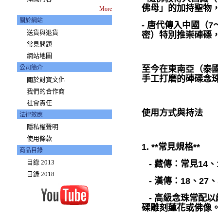
佛母」的加持聖物
More
關於網站
- 唐代傳入中國（
送貨與退貨
密）特別推崇硨磲
常見問題
網站地圖
公司簡介
至今在東南亞（泰
手工打磨的硨磲念
關於財寶文化
我們的合作商
社會責任
使用方式與持法
法律效應
隱私權聲明
使用條款
1. **常見規格**
商品目錄
目錄 2013
- 藏傳：常見14、1
目錄 2018
- 漢傳：18、27
- 高級念珠常配
磲雕刻蓮花或佛像