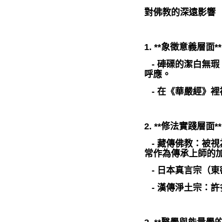
對佛教的深遠影響
1. **象徵意義層面**
- 硨磲的潔白無
呼應。
- 在《華嚴經》
2. **修法實踐層面**
- 藏傳佛教：被
常作為傳承上師的
- 日本真言宗（
- 漢傳淨土宗：許