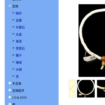
念珠
硃砂
金屬
半寶石
水晶
車渠
雪雲石
種子
珊瑚
木頭
骨
手念珠
念珠配件
CD & DVD
書