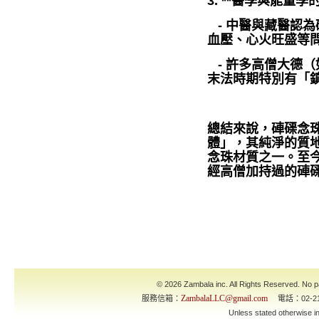
3. **醫學與能量學
- 中醫與藏醫認
血壓、心火旺盛等
- 許多高僧大德
末法時期特別有「
總結來說，硨磲念
體」，其純淨的質
念珠材質之一。至
經高僧加持過的硨
© 2026 Zambala inc. All Rights Reserved. No pa
ZambalaLLC@gmail.com
服務信箱：
電話：02-21
Unless stated otherwise 