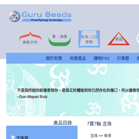
關於財寶
財寶產品
購物FAQ
行事曆
不是我所說的話傷害到你，是我正好觸碰到你已然存在的傷口，所以傷害
~Don Miguel Ruiz
產品目錄
7寶7輪 念珠
念珠
>>
車渠
念珠袋