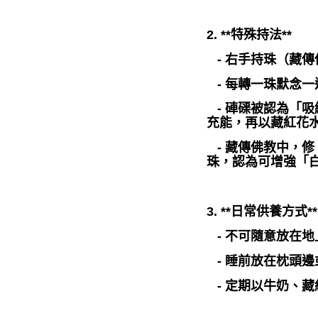
2. **特殊持法**
- 右手持珠（藏傳
- 每轉一珠默念
- 硨磲被認為「
充能，再以藏紅花
- 藏傳佛教中，
珠，認為可增強「
3. **日常供養方式**
- 不可隨意放在
- 睡前放在枕頭
- 定期以牛奶、